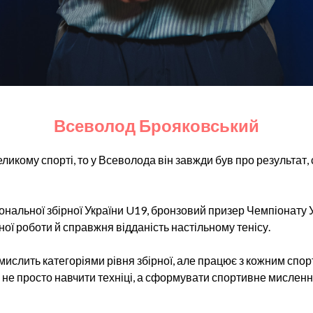
Всеволод Брояковський
икому спорті, то у Всеволода він завжди був про результат, 
ональної збірної України U19, бронзовий призер Чемпіонату 
ої роботи й справжня відданість настільному тенісу.
 мислить категоріями рівня збірної, але працює з кожним сп
не просто навчити техніці, а сформувати спортивне мисленн