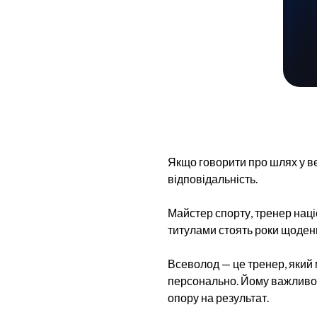
Якщо говорити про шлях у вел
відповідальність.
Майстер спорту, тренер наці
титулами стоять роки щоденн
Всеволод — це тренер, який
персонально. Йому важливо 
опору на результат.