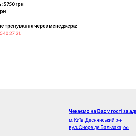
: 5750 грн
грн
е тренування через менеджера:
 540 27 21
Чекаємо на Вас у гості за а
м. Київ, Деснянський р-н
вул. Оноре де Бальзака, 66